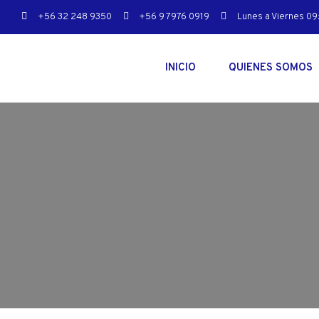
+56 32 248 9350
+56 9 7976 0919
Lunes a Viernes 09:
INICIO
QUIENES SOMOS